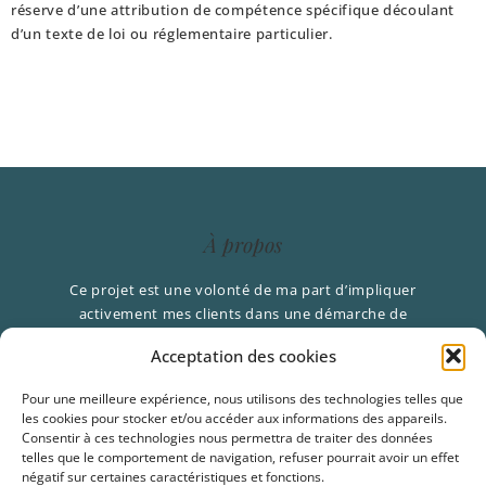
réserve d’une attribution de compétence spécifique découlant
d’un texte de loi ou réglementaire particulier.
À propos
Ce projet est une volonté de ma part d’impliquer
activement mes clients dans une démarche de
connaissance de soi, en suscitant le désir de prendre
Acceptation des cookies
soins de leur image corporelle et de bien vieillir en
préservant au mieux leur qualité de vie le plus
Pour une meilleure expérience, nous utilisons des technologies telles que
longtemps possible.
les cookies pour stocker et/ou accéder aux informations des appareils.
Consentir à ces technologies nous permettra de traiter des données
telles que le comportement de navigation, refuser pourrait avoir un effet
Les derniers articles
négatif sur certaines caractéristiques et fonctions.